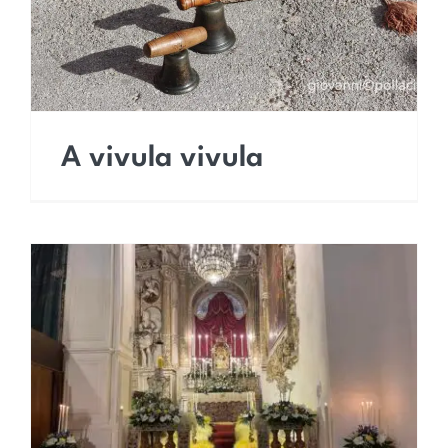
A vivula vivula
I lavuredda della
Cappella SS Sacramento