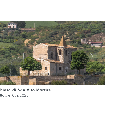
hiesa di San Vito Martire
Chiesa 
ttobre 16th, 2025
Luglio 2n