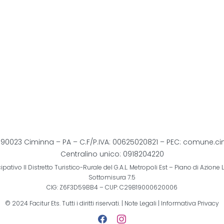
2 90023 Ciminna – PA – C.F/P.IVA: 00625020821 – PEC:
comune.ci
Centralino unico: 0918204220
pativo Il Distretto Turistico-Rurale del G.A.L. Metropoli Est – Piano di Azion
Sottomisura 7.5
CIG: Z6F3D59BB4 – CUP: C29B19000620006
© 2024 Facitur Ets. Tutti i diritti riservati. |
Note Legali
|
Informativa Privacy