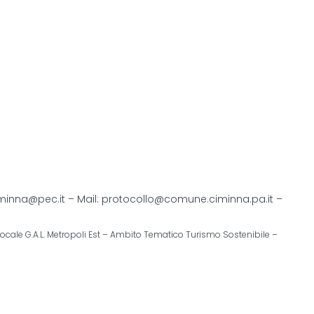
minna@pec.it
– Mail:
protocollo@comune.ciminna.pa.it
–
e Locale G.A.L. Metropoli Est – Ambito Tematico Turismo Sostenibile –