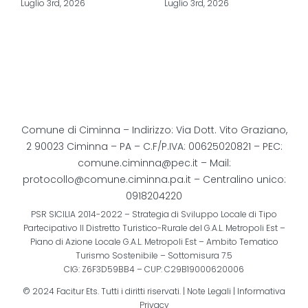
Luglio 3rd, 2026
Luglio 3rd, 2026
Comune di Ciminna – Indirizzo: Via Dott. Vito Graziano,
2 90023 Ciminna – PA – C.F/P.IVA: 00625020821 – PEC:
comune.ciminna@pec.it
– Mail:
protocollo@comune.ciminna.pa.it
– Centralino unico:
0918204220
PSR SICILIA 2014-2022 – Strategia di Sviluppo Locale di Tipo
Partecipativo Il Distretto Turistico-Rurale del G.A.L. Metropoli Est –
Piano di Azione Locale G.A.L. Metropoli Est – Ambito Tematico
Turismo Sostenibile – Sottomisura 7.5
CIG: Z6F3D59BB4 – CUP: C29B19000620006
© 2024 Facitur Ets. Tutti i diritti riservati. |
Note Legali
|
Informativa
Privacy