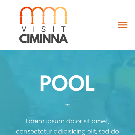
Salta
al
contenuto
Tog
Nav
Vivi il territorio
Scopri Ciminna
POOL
Tour Virtuale e Multimedia
Contatti
Lorem ipsum dolor sit amet,
ITALIANO
consectetur adipisicing elit, sed do