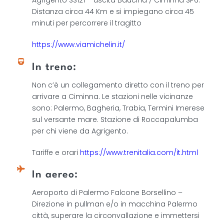
Agrigento SS121 – uscita Baucina / Ciminna SP6.
Distanza circa 44 Km e si impiegano circa 45
minuti per percorrere il tragitto
https://www.viamichelin.it/
In treno:
Non c’è un collegamento diretto con il treno per
arrivare a Ciminna. Le stazioni nelle vicinanze
sono: Palermo, Bagheria, Trabia, Termini Imerese
sul versante mare. Stazione di Roccapalumba
per chi viene da Agrigento.
Tariffe e orari
https://www.trenitalia.com/it.html
In aereo:
Aeroporto di Palermo Falcone Borsellino –
Direzione in pullman e/o in macchina Palermo
città, superare la circonvallazione e immettersi