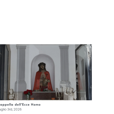
appella dell’Ecce Homo
Cappell
uglio 3rd, 2026
Luglio 3r